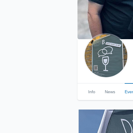
Info
News
Eve