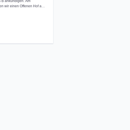
s B ankündigen. Am
en wir einen Offenen Hof auf
ir finden, das ist ein toller
mmen. Wie immer sorgen wir
itte meldet Euch bis zum 14.
enge kalkulieren können und
igener Aufsicht). Wir starten