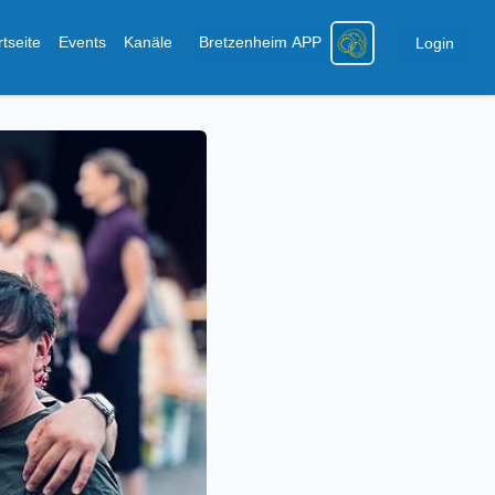
rtseite
Events
Kanäle
Bretzenheim APP
Login