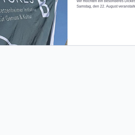
Wir möchten ein besonderes Dicke
Samstag, den 22. August veranstalt
dem Kirchplatz vor St. Georg – denn w
Ort, um im Ortskern zusammenzuko
für Getränke und wollen auch einen Food Truck organisieren,
der Euch mit Leckereien versorgt. B
August an, damit wir die Proviantm
niemand "auf dem Trockenen" sitzt. An diesem Event dürft Ihr
auch Eure Kinder mitbringen (unter e
schon um 17 Uhr!